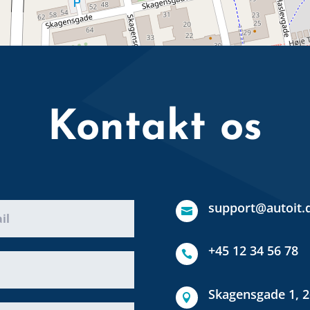
Kontakt os
support@autoit.

+45 12 34 56 78

Skagensgade 1, 2
