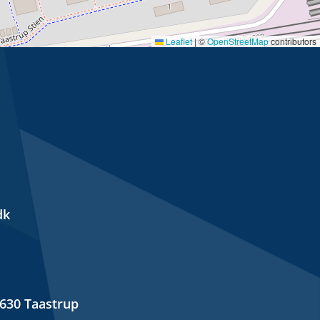
Leaflet
|
©
OpenStreetMap
contributors
dk
630 Taastrup