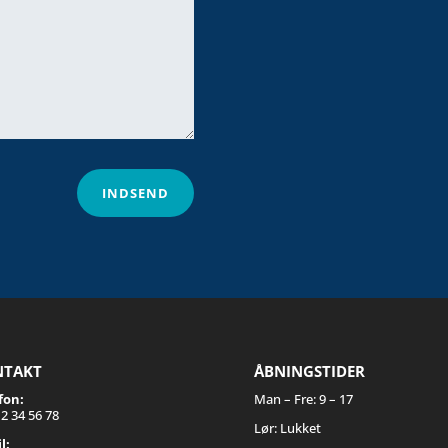
INDSEND
NTAKT
ÅBNINGSTIDER
fon:
Man – Fre: 9 – 17
2 34 56 78
Lør: Lukket
l: