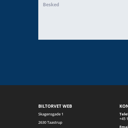
BILTORVET WEB
KO
Skagensgade 1
Tele
+45 1
2630 Taastrup
Emai