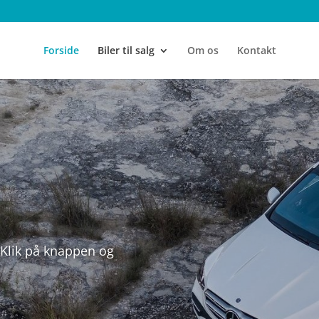
Forside
Biler til salg
Om os
Kontakt
t, så er du altid
eller telefon.